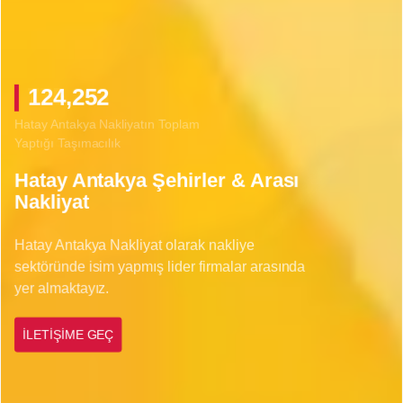
152,698
Hatay Antakya Nakliyatın Toplam
Yaptığı Taşımacılık
Hatay Antakya Şehirler & Arası
Nakliyat
Hatay Antakya Nakliyat olarak nakliye
sektöründe isim yapmış lider firmalar arasında
yer almaktayız.
İLETİŞİME GEÇ