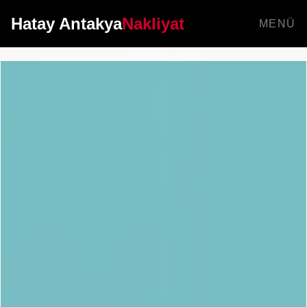
Hatay Antakya
Nakliyat
MENÜ